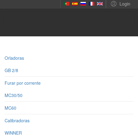
Login
Orladoras
GB 2/8
Furar por corrente
MC30/50
MC60
Calibradoras
WINNER