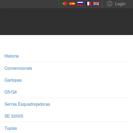
Login
Historia
Convencionais
Garlopas
G5/G6
Serras Esquadrejadoras
SE 3200S
Tupias