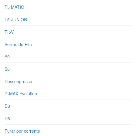
T5 MATIC
T5-JUNIOR
TI5V
Serras de Fita
S9
S8
Dessengrosso
D-MAX Evolution
D8
D6
Furar por corrente