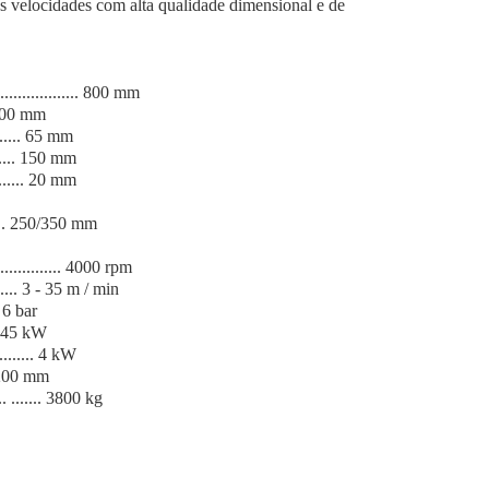
es velocidades com alta qualidade dimensional e de
.................. 800 mm
 2500 mm
........ 65 mm
....... 150 mm
........ 20 mm
........ 250/350 mm
................ 4000 rpm
......... 3 - 35 m / min
. 6 bar
... 45 kW
......... 4 kW
.. 200 mm
..... ....... 3800 kg