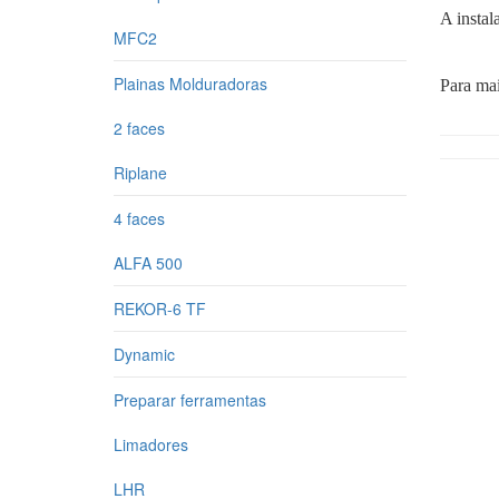
A instal
MFC2
Plainas Molduradoras
Para mai
2 faces
Riplane
4 faces
ALFA 500
REKOR-6 TF
Dynamic
Preparar ferramentas
Limadores
LHR