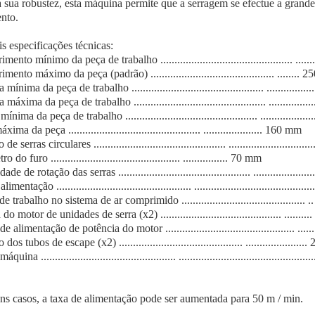
 sua robustez, esta máquina permite que a serragem se efectue a grand
nto.
is especificações técnicas:
nto mínimo da peça de trabalho ............................................... .......
ento máximo da peça (padrão) ............................................ ........
mínima da peça de trabalho ............................................... ..............
máxima da peça de trabalho ............................................... .............
ínima da peça de trabalho ............................................... .................
ima da peça ............................................... ..................... 160 mm
e serras circulares ............................................... ........................
do furo .............................................. ................ 70 mm
e de rotação das serras ............................................... ....................
mentação ................................................ ......................................
 trabalho no sistema de ar comprimido ............................................ .
o motor de unidades de serra (x2) ........................................... .......
 alimentação de potência do motor .............................................. .....
os tubos de escape (x2) ............................................ ....................
uina ................................................ .............................................
s casos, a taxa de alimentação pode ser aumentada para 50 m / min.