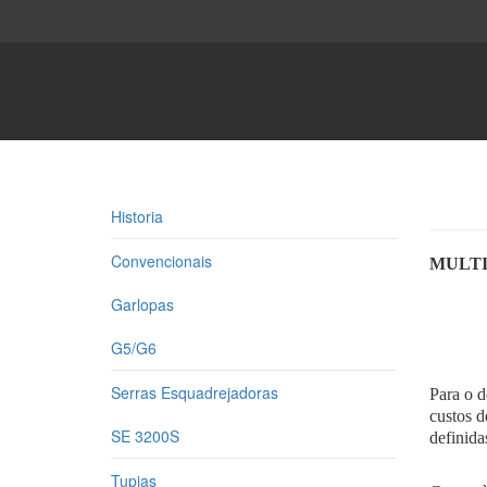
Historia
Convencionais
MULTI
Garlopas
G5/G6
Serras Esquadrejadoras
Para o d
custos d
SE 3200S
definida
Tupias