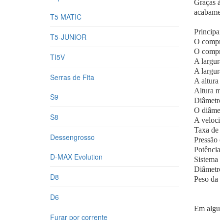
Graças à
acabame
T5 MATIC
Principa
T5-JUNIOR
O comprime
O comprim
TI5V
A largura 
A largura 
Serras de Fita
A altura m
Altura máx
S9
Diâmetro d
O diâmetro 
S8
A velocidad
Taxa de ali
Dessengrosso
Pressão de
Potência d
D-MAX Evolution
Sistema de
Diâmetro d
D8
Peso da máq
D6
Em algun
Furar por corrente