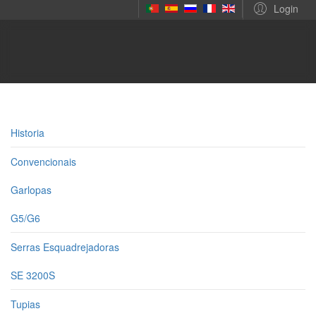
Login
Historia
Convencionais
Garlopas
G5/G6
Serras Esquadrejadoras
SE 3200S
Tupias