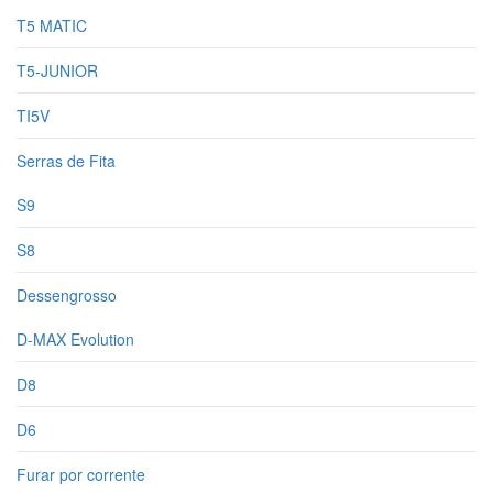
T5 MATIC
T5-JUNIOR
TI5V
Serras de Fita
S9
S8
Dessengrosso
D-MAX Evolution
D8
D6
Furar por corrente